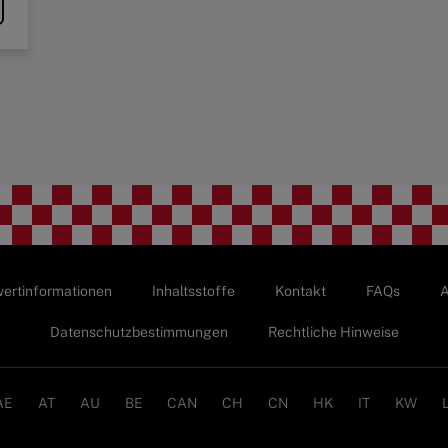
ertinformationen
Inhaltsstoffe
Kontakt
FAQs
A
Datenschutzbestimmungen
Rechtliche Hinweise
AE
AT
AU
BE
CAN
CH
CN
HK
IT
KW