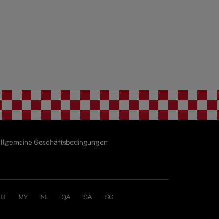
llgemeine Geschäftsbedingungen
LU
MY
NL
QA
SA
SG