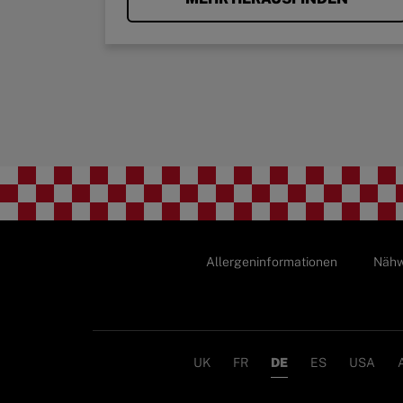
Allergeninformationen
Nähw
UK
FR
DE
ES
USA